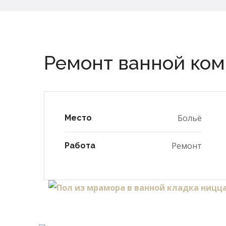
Ремонт ванной ко
Больё
Место
Ремонт
Работа