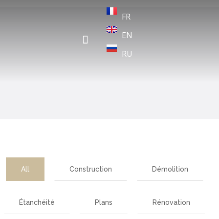
FR
EN
Design D’intérieur
RU
All
Construction
Démolition
Étanchéité
Plans
Rénovation