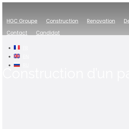
HGC Groupe
Construction
Renovation
De
Contact
Candidat
FR
EN
RU
Construction d’un p