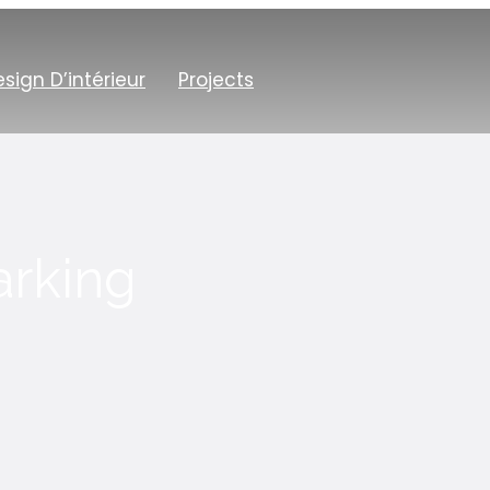
sign D’intérieur
Projects
arking